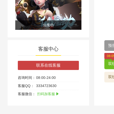
仙魔劫
预
客服中心
08-0
双线
联系在线客服
双线
咨询时间：
08:00-24:00
客服QQ：
3334723630
客服微信：
扫码加客服