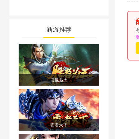
新游推荐
充
盛世遮天
霸者天下