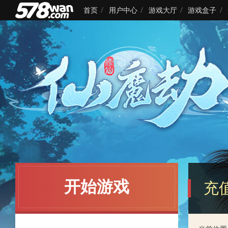
首页
用户中心
游戏大厅
游戏盒子
开始游戏
充值