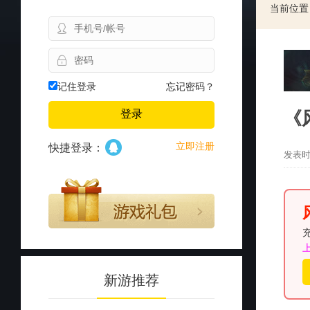
当前位置
记住登录
忘记密码？
《风
登录
立即注册
快捷登录：
发表时间
充
上
新游推荐