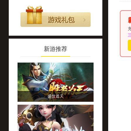
充
新游推荐
盛世遮天