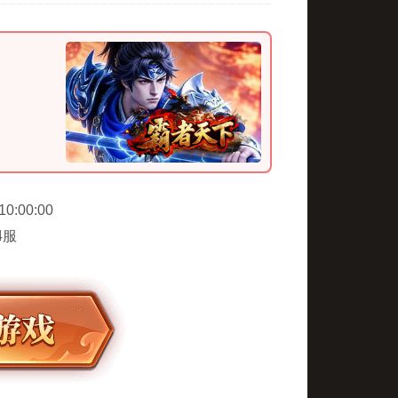
0:00:00
4服