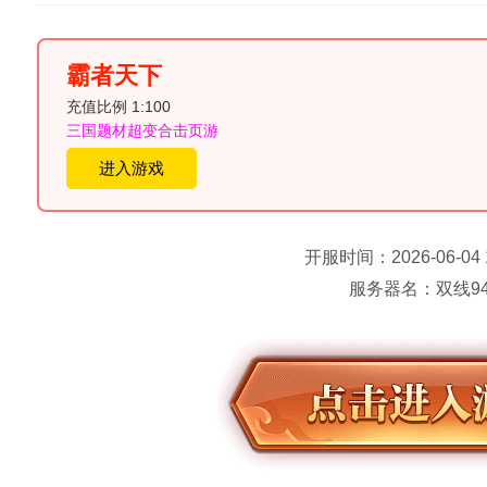
霸者天下
充值比例 1:100
三国题材超变合击页游
进入游戏
开服时间：2026-06-04 1
服务器名：双线9