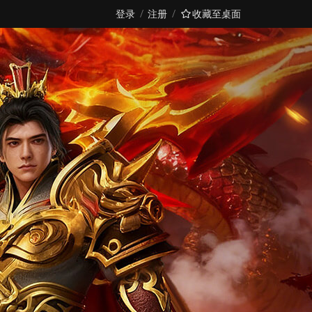
登录
注册
收藏至桌面