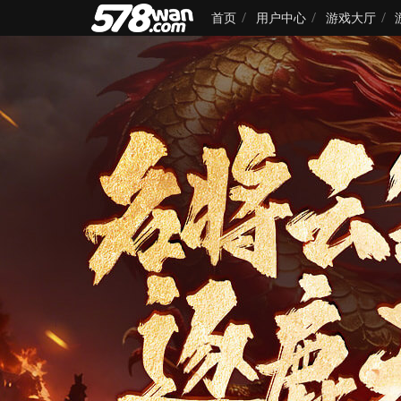
首页
用户中心
游戏大厅