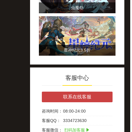
仙魔劫
星神纪元3.5折
客服中心
联系在线客服
咨询时间：
08:00-24:00
客服QQ：
3334723630
客服微信：
扫码加客服