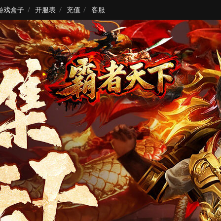
游戏盒子
开服表
充值
客服