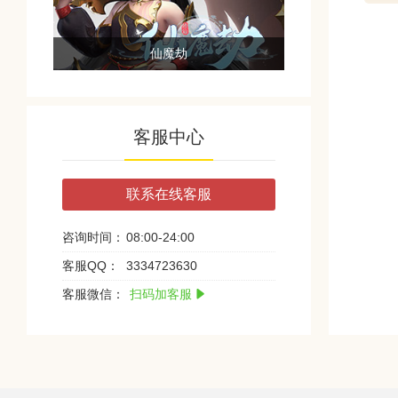
仙魔劫
客服中心
联系在线客服
咨询时间：
08:00-24:00
客服QQ：
3334723630
客服微信：
扫码加客服