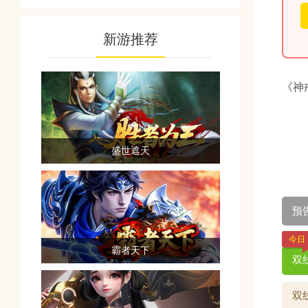
新游推荐
《神戒
盛世遮天
预
今日 
霸者天下
双线
双线