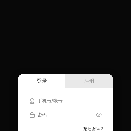
登录
注册
忘记密码？