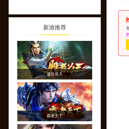
新游推荐
充
盛世遮天
霸者天下