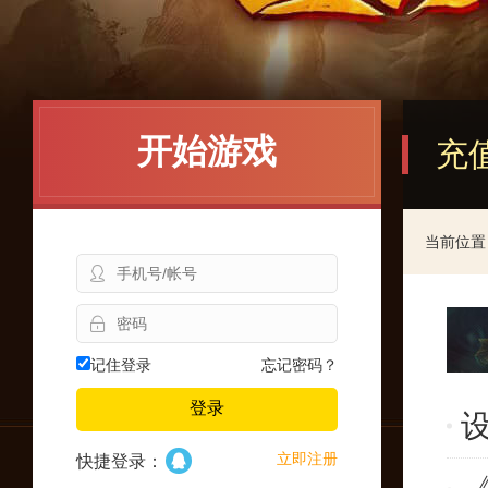
开始游戏
充值
当前位置
记住登录
忘记密码？
登录
立即注册
快捷登录：