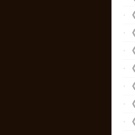
《
《
《
《
《
《
《